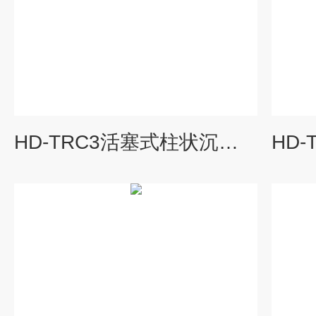
HD-TRC3活塞式柱状沉积物采泥器