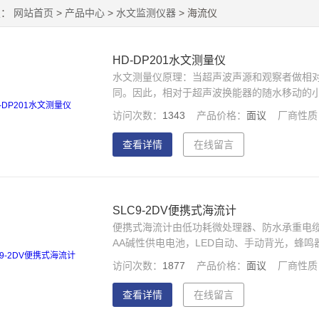
置：
网站首页
>
产品中心
>
水文监测仪器
> 海流仪
HD-DP201水文测量仪
水文测量仪原理：当超声波声源和观察者做相
同。因此，相对于超声波换能器的随水移动的
浮运动速度的增加而增加， 由此测出多普勒频
访问次数：
1343
产品价格：
面议
厂商性质
查看详情
在线留言
SLC9-2DV便携式海流计
便携式海流计由低功耗微处理器、防水承重电缆
AA碱性供电电池，LED自动、手动背光，蜂
访问次数：
1877
产品价格：
面议
厂商性质
查看详情
在线留言