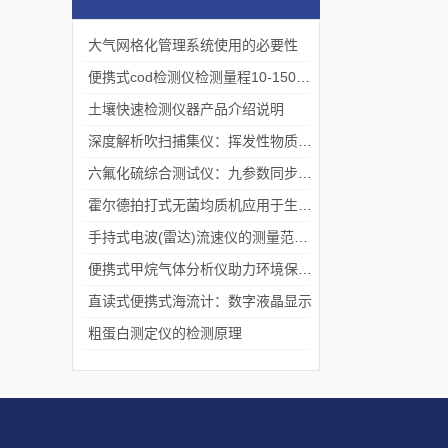
大气网格化管理系统使用的必要性
便携式cod检测仪检测量程10-15000mg/L
土壤快速检测仪器产品介绍说明
深度解析吹扫捕集仪：挥发性物质富集与检测的核心利器
六氟化硫综合测试仪：九参数同步显示开启行业新纪元
霍尔德拍打式无菌均质机应用于生物医药行业
手持式电波(雷达)流速仪的测量范围「仪器推荐」
便携式甲烷气体分析仪助力环境保护「荐」
直读式便携式海流计：数字液晶显示
粗蛋白测定仪的检测原理