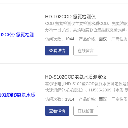
HD-T02COD 氨氮检测仪
COD 氨氮检测仪主要检测水质COD、氨氮
分析一目了然；高清晰度彩色液晶触摸显示屏，A
人性化操作，使用更简单。
访问次数：
1044
产品价格：
面议
厂商性质
查看详情
在线留言
HD-S102COD氨氮水质测定仪
霍尔德电子HD-S102型COD氨氮水质测定仪是依
快速消解分光光度法》、HJ535-2009《水
测定水体中COD、氨氮浓度指标。仪器配备高清
访问次数：
1914
产品价格：
面议
厂商性质
文显示界面，中英文键盘，人性化操作，使用
查看详情
在线留言