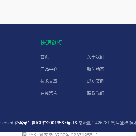
快速链接
首页
关于我们
产品中心
新闻动态
技术文章
成功案例
在线留言
联系我们
served
备案号：鲁ICP备20019587号-18
总流量：426781
管理登陆
技
鲁公网安备 37079402370955号