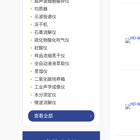
超声波细胞破碎仪
均质器
示波极谱仪
冻干机
石墨消解仪
硫化物酸化吹气仪
赶酸仪
样品浓缩蒸干仪
全自动液液萃取仪
蒸馏仪
二氧化碳培养箱
工业声学成像仪
水分测定仪
微波消解仪
查看全部