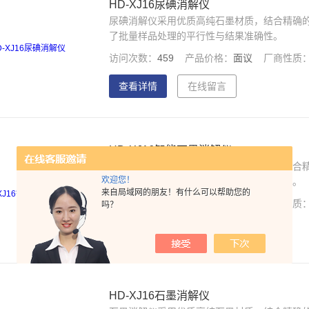
HD-XJ16尿碘消解仪
尿碘消解仪采用优质高纯石墨材质，结合精确
了批量样品处理的平行性与结果准确性。
访问次数：
459
产品价格：
面议
厂商性质
查看详情
在线留言
HD-XJ16智能石墨消解仪
智能石墨消解仪采用优质高纯石墨材质，结合
欢迎您！
保障了批量样品处理的平行性与结果准确性。
来自局域网的朋友！有什么可以帮助您的
访问次数：
427
产品价格：
面议
厂商性质
吗？
查看详情
在线留言
HD-XJ16石墨消解仪