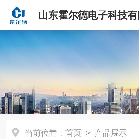
山东霍尔德电子科技有
当前位置：
首页
> 产品展示