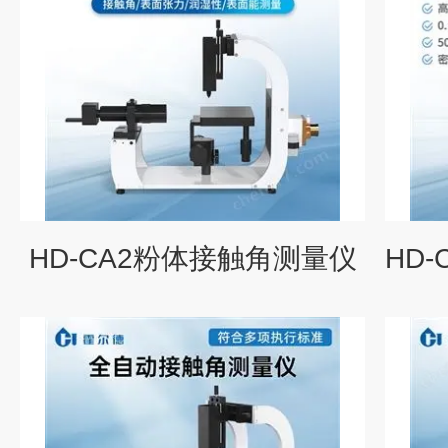
HD-CA2粉体接触角测量仪