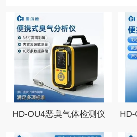
HD-OU4恶臭气体检测仪
HD