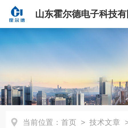
山东霍尔德电子科技有
当前位置：
首页
>
技术文章
>