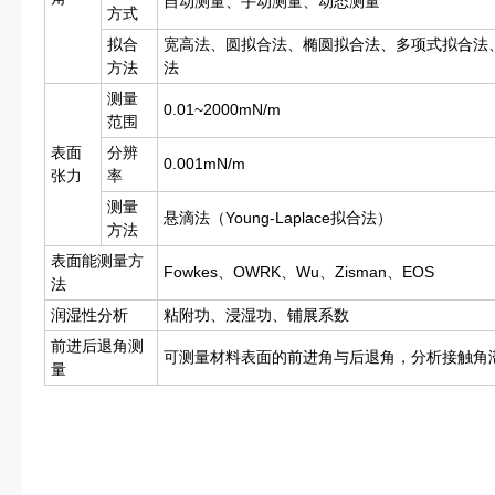
自动测量、手动测量、动态测量
方式
拟合
宽高法、圆拟合法、椭圆拟合法、多项式拟合法、Youn
方法
法
测量
0.01~2000mN/m
范围
表面
分辨
0.001mN/m
张力
率
测量
悬滴法（Young-Laplace拟合法）
方法
表面能测量方
Fowkes、OWRK、Wu、Zisman、EOS
法
润湿性分析
粘附功、浸湿功、铺展系数
前进后退角测
可测量材料表面的前进角与后退角，分析接触角
量