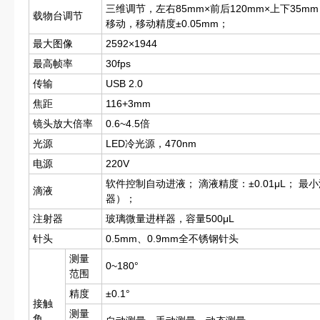
三维调节，左右85mm×前后120mm×上下35
载物台调节
移动，移动精度±0.05mm；
最大图像
2592×1944
最高帧率
30fps
传输
USB 2.0
焦距
116+3mm
镜头放大倍率
0.6~4.5倍
光源
LED冷光源，470nm
电源
220V
软件控制自动进液； 滴液精度：±0.01μL； 最小
滴液
器）；
注射器
玻璃微量进样器，容量500μL
针头
0.5mm、0.9mm全不锈钢针头
测量
0~180°
范围
精度
±0.1°
接触
测量
角