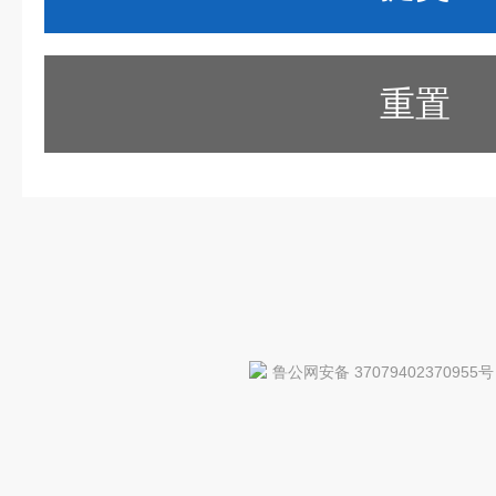
重置
鲁公网安备 37079402370955号