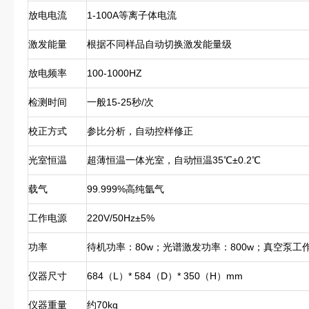
放电电流
1-100A等离子体电流
激发能量
根据不同样品自动切换激发能量级
放电频率
100-1000HZ
检测时间
一般15-25秒/次
校正方式
参比分析，自动控样修正
光室恒温
超薄恒温一体光室，自动恒温35℃±0.2℃
载气
99.999%高纯氩气
工作电源
220V/50Hz±5%
功率
待机功率：80w；光谱激发功率：800w；真空泵工作
仪器尺寸
684（L）* 584（D）* 350（H）mm
仪器重量
约70kg