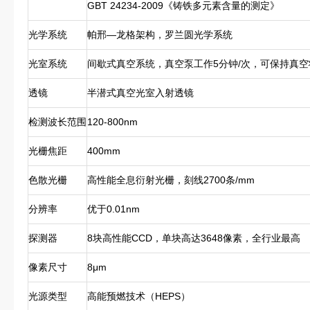
GBT 24234-2009《铸铁多元素含量的测定》
光学系统
帕邢—龙格架构，罗兰圆光学系统
光室系统
间歇式真空系统，真空泵工作5分钟/次，可保持真空
透镜
半潜式真空光室入射透镜
检测波长范围
120-800nm
光栅焦距
400mm
色散光栅
高性能全息衍射光栅，刻线2700条/mm
分辨率
优于0.01nm
探测器
8块高性能CCD，单块高达3648像素，全行业最高
像素尺寸
8μm
光源类型
高能预燃技术（HEPS）