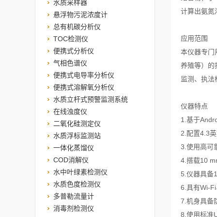
水质采样器
计算出氨氮
悬浮物污泥浓度计
总有机碳分析仪
应用范围
TOC检测仪
便携式分析仪
本仪器专门
气相色谱仪
养殖等）的
便携式电导率分析仪
监测、执法
便携式溶解氧分析仪
水质立杆式预警监测系统
仪器特点
在线浊度仪
1.基于An
二氧化硅测定仪
2.配置4
水质浮标监测站
3.使用高
一体化蒸馏仪
COD消解仪
4.搭载10
水中叶绿素检测仪
5.仪器具备
水质色度检测仪
6.具有Wi
多普勒流量计
7.机身具备
消毒剂检测仪
8.使用标准