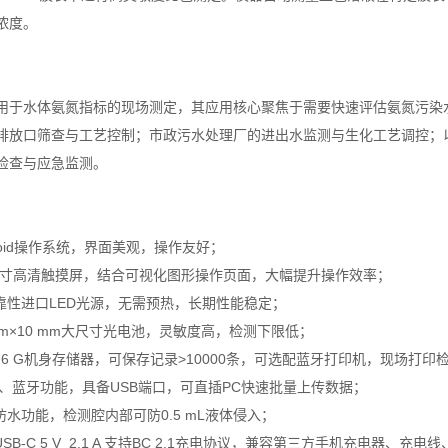
浓度。
用于水体氨氮指标的现场测定，其应用核心聚焦于需要快速评估氨氮污染
排放口筛查与工艺控制；市政污水处理厂的进出水监测与生化工艺调控；
检查与应急监测。
droid操作系统，界面美观，操作友好；
.3英寸高清触摸屏，结合可视化图形操作页面，大幅提升操作效率；
可靠性进口LED光源，无需预热，长期性能稳定；
 mm×10 mm大尺寸光电池，灵敏度高，检测下限低；
16 G机身存储器，可保存记录>10000条，可选配蓝牙打印机，现场打印
-Fi、蓝牙功能，具备USB端口，可直插PC快速批量上传数据；
防水功能，检测腔内部可防0.5 mL液体侵入；
USB-C 5 V 2.1 A 支持BC 2.1充电协议，兼容第三方手机充电