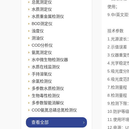
总氮测定仪
使用；
水质测定仪
9.中/英文
水质重金属检测仪
BOD测定仪
浊度仪
技术参数
测油仪
1.光源波长：
COD分析仪
2.示值误差
氨氮测定仪
3.仪器重复
水中微生物检测仪器
4.光学稳定性：
水质在线监测仪
5.吸光度分辨
手持溶氧仪
6.吸光度范围：
余氯检测仪
7.检测量程（纳氏
多参数水质检测仪
8.检测量程（水
生物毒性检测仪
多参数智能消解仪
9.检测下限：0
COD氨氮总磷总氮检测仪
10.防护等级
11.使用环境
查看全部
12.电源：US