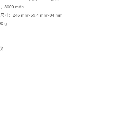
：8000 mAh
尺寸：246 mm×59.4 mm×84 mm
0 g