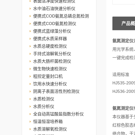
表面洁净度快速检测仪
水中油石油快速分析仪
便携式COD氨氮总磷总氮检测
产品概
仪
便携式COD氨氮检测仪
便携式蓝绿藻分析仪
便携式水质采样器
氨氮测定仪
水质总硬度检测仪
用光学系统
手持式溶解氧分析仪
一键完成检
水质大肠杆菌检测仪
微生物快速检测仪
适用标准
程控定量封口机
HJ535-
饮用水快速分析仪
阴离子表面活性剂检测仪
HJ536-
水质检测仪
水质分析仪
氨氮测定仪
全自动高锰酸盐指数分析仪
本仪器基于
恒温恒湿培养箱
红棕色胶态
水质溶解氧检测仪
络合物，于