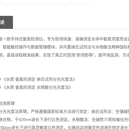
述
是一款手持式氨氮检测仪，专为现场快速、准确测定水体中氨氮浓度而设
、智能触控操作与数据管理模块，并内置纳氏试剂法与水杨酸法两种国标
测，直接读取精准结果，实现了真正的现场“即测即得"，是环境监测、污
2009 《水质 氨氮的测定 纳氏试剂分光光度法》
2009 《水质 氨氮的测定 水杨酸分光光度法》
检测原理
分光光度法原理，严格遵循国家标准方法进行测定：纳氏试剂法：在强碱
络合物，于420nm波长下进行比色测定。水杨酸法：在碱性介质和催化
700nm波长下进行高灵敏度比色测定。仪器自动测量显色溶液在特定波