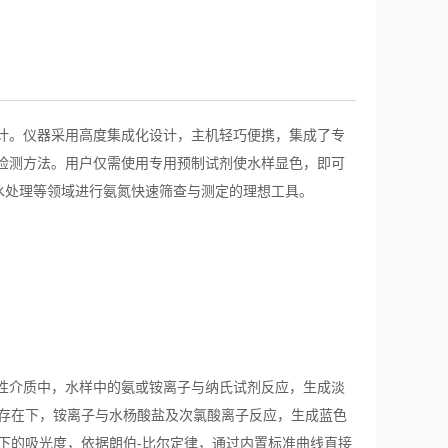
计。仪器采用高度集成化设计，主机轻巧便携，集成了专
检测方法。用户仅需使用专用预制试剂使水样显色，即可
水处理等领域进行氨氮快速筛查与测定的理想工具。
性介质中，水样中的氨或铵离子与纳氏试剂反应，生成淡
剂存在下，铵离子与水杨酸盐及次氯酸离子反应，生成蓝色
长下的吸光度，依据朗伯-比尔定律，通过内置标准曲线直接