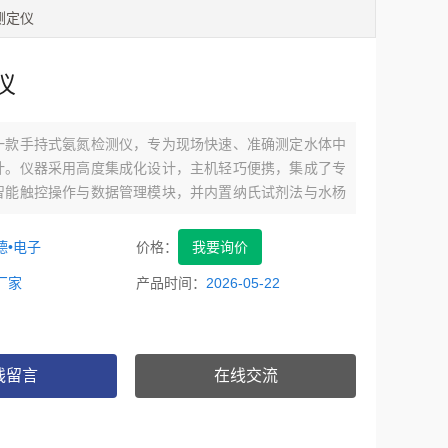
氮测定仪
仪
一款手持式氨氮检测仪，专为现场快速、准确测定水体中
计。仪器采用高度集成化设计，主机轻巧便携，集成了专
智能触控操作与数据管理模块，并内置纳氏试剂法与水杨
检测方法。
德•电子
价格：
我要询价
厂家
产品时间：
2026-05-22
线留言
在线交流