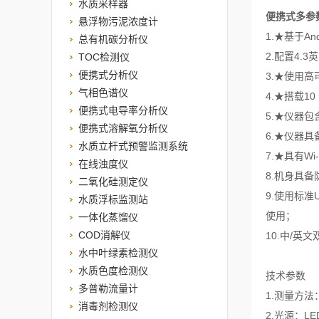
水质采样器
便携式多参
悬浮物污泥浓度计
1.★基于A
总有机碳分析仪
2.配置4
TOC检测仪
便携式分析仪
3.★使用
气相色谱仪
4.★搭载1
便携式电导率分析仪
5.★仪器
便携式溶解氧分析仪
6.★仪器具
水质立杆式预警监测系统
7.★具有W
在线浊度仪
8.机身具备
二氧化硅测定仪
9.使用标准
水质浮标监测站
使用；
一体化蒸馏仪
COD消解仪
10.中/英
水中叶绿素检测仪
水质色度检测仪
技术参数
多普勒流量计
1.测量方法
消毒剂检测仪
2.光源：LE