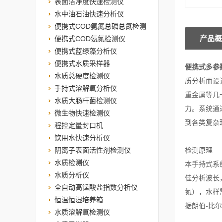
表面洁净度快速检测仪
水中油石油快速分析仪
便携式COD氨氮总磷总氮检测
产品概
仪
便携式COD氨氮检测仪
便携式蓝绿藻分析仪
便携式水质采样器
便携式多参
水质总硬度检测仪
质分析而设
手持式溶解氧分析仪
重金属等几
水质大肠杆菌检测仪
力。系统通
微生物快速检测仪
到各类复杂
程控定量封口机
饮用水快速分析仪
阴离子表面活性剂检测仪
检测原理
水质检测仪
本手持式系
水质分析仪
佳分析波长
全自动高锰酸盐指数分析仪
氮），水样
恒温恒湿培养箱
据朗伯-比
水质溶解氧检测仪