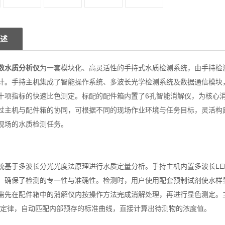
述
数水质分析仪
为一套模块化、高灵活性的手持式水质检测系统，由手持检
计。手持主机集成了智能操作系统、多波长光学检测系统及数据通信模块
十项指标的快速比色测定。标配的配件箱内置了6孔智能消解仪，为核心消
过主机与配件箱的协同，可根据不同的现场作业环境与任务目标，灵活构
现场的水质检测任务。
统基于多波长分光光度法原理进行水质定量分析。手持主机内置多波长LE
，确保了检测的专一性与准确性。检测时，用户使用配套预制试剂使水样
需先在配件箱中的消解仪内按操作方法完成消解处理，再进行显色测定。
尔定律，自动匹配内部预存的标准曲线，直接计算出待测物的浓度值。