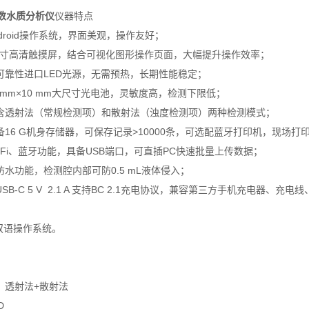
数水质分析仪
仪器特点
ndroid操作系统，界面美观，操作友好；
.3英寸高清触摸屏，结合可视化图形操作页面，大幅提升操作效率；
高可靠性进口LED光源，无需预热，长期性能稳定；
0 mm×10 mm大尺寸光电池，灵敏度高，检测下限低；
包含透射法（常规检测项）和散射法（浊度检测项）两种检测模式；
备16 G机身存储器，可保存记录>10000条，可选配蓝牙打印机，现场打
i-Fi、蓝牙功能，具备USB端口，可直插PC快速批量上传数据；
防水功能，检测腔内部可防0.5 mL液体侵入；
USB-C 5 V 2.1 A 支持BC 2.1充电协议，兼容第三方手机充电
文双语操作系统。
：透射法+散射法
D