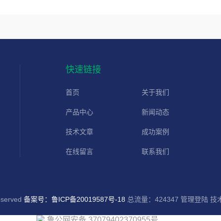
快速链接
首页
关于我们
产品中心
新闻动态
技术文章
成功案例
在线留言
联系我们
served
备案号：鲁ICP备20019587号-18
总流量：424347
管理登陆
技
鲁公网安备 37079402370955号