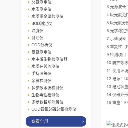
总氮测定仪
3.光源波长：
水质测定仪
4.吸光度范围：
水质重金属检测仪
5.吸光度分辨
BOD测定仪
浊度仪
6.光学稳定性：
测油仪
7.示值误差
COD分析仪
8.重复性（R
氨氮测定仪
9.检测项
水中微生物检测仪器
10.防护等级
水质在线监测仪
11.使用环境
手持溶氧仪
12.电源：US
余氯检测仪
13.电池容量
多参数水质检测仪
14.仪器外形
生物毒性检测仪
多参数智能消解仪
15.重量：59
COD氨氮总磷总氮检测仪
查看全部