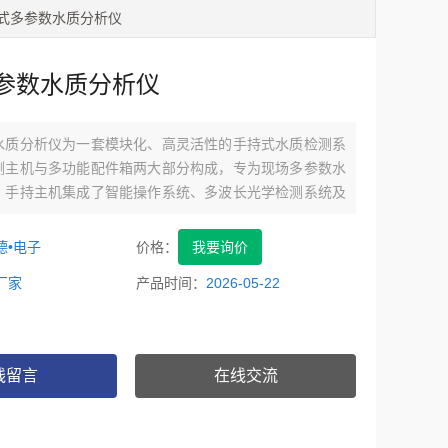
便携式多参数水质分析仪
参数水质分析仪
水质分析仪为一套模块化、高灵活性的手持式水质检测系
测主机与多功能配件箱两大部分构成，专为现场多参数水
。手持主机集成了智能操作系统、多波长光学检测系统及
，轻巧便携，可独立完成COD、氨氮、总磷、总氮及多种
项指标的快速比色测定。
德•电子
价格：
我要询价
厂家
产品时间：
2026-05-22
线留言
在线交流