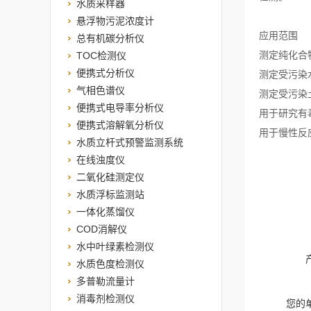
水质采样器
悬浮物污泥浓度计
应用范围
总有机碳分析仪
测定纯化合
TOC检测仪
便携式分析仪
测定受污染
气相色谱仪
测定受污染
便携式电导率分析仪
用于研究有
便携式溶解氧分析仪
用于慢性反
水质立杆式预警监测系统
在线浊度仪
二氧化硅测定仪
水质浮标监测站
一体化蒸馏仪
COD消解仪
水中叶绿素检测仪
水质色度检测仪
多普勒流量计
消毒剂检测仪
您的