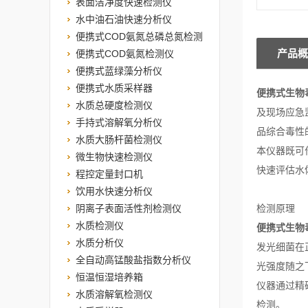
表面洁净度快速检测仪
水中油石油快速分析仪
便携式COD氨氮总磷总氮检测
产品概
仪
便携式COD氨氮检测仪
便携式蓝绿藻分析仪
便携式水质采样器
便携式生物
水质总硬度检测仪
及现场应急
手持式溶解氧分析仪
品综合毒性
水质大肠杆菌检测仪
本仪器既可
微生物快速检测仪
快速评估水
程控定量封口机
饮用水快速分析仪
阴离子表面活性剂检测仪
检测原理
水质检测仪
便携式生物
水质分析仪
发光细菌在
全自动高锰酸盐指数分析仪
光强度随之
恒温恒湿培养箱
仪器通过精
水质溶解氧检测仪
检测。