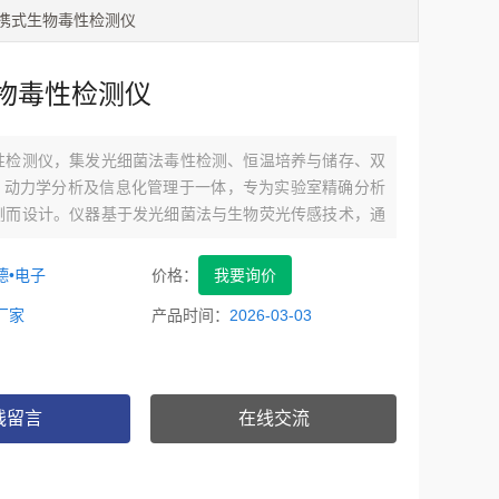
P便携式生物毒性检测仪
物毒性检测仪
性检测仪，集发光细菌法毒性检测、恒温培养与储存、双
测、动力学分析及信息化管理于一体，专为实验室精确分析
测而设计。仪器基于发光细菌法与生物荧光传感技术，通
光细菌在新陈代谢过程中发光强度的变化，实现对环境样
定性与定量检测。
德•电子
价格：
我要询价
厂家
产品时间：
2026-03-03
线留言
在线交流