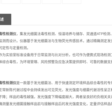
述
毒性检测仪
，集发光细菌法毒性检测、恒温培养与储存、双通道ATP检
监测而设计。仪器基于发光细菌法与生物荧光传感技术，通过精确测定发
的定性与定量检测。
作为实验室标准设备用于日常监测与比对分析，也可作为便携式现场检测
体综合毒性，为环境管理、风险预警及应急决策提供即时、可靠的数据支
毒性检测仪
是一款基于发光细菌法、用于快速测定环境样品综合毒性的专
正常新陈代谢过程中会持续发出可见荧光，发光强度与细菌代谢活性呈正
下降；样品的毒性越强，发光强度下降幅度越大，两者呈良好的负相关关
确测量发光细菌接触样品前与接触样品后的发光强度变化，定量评估样品