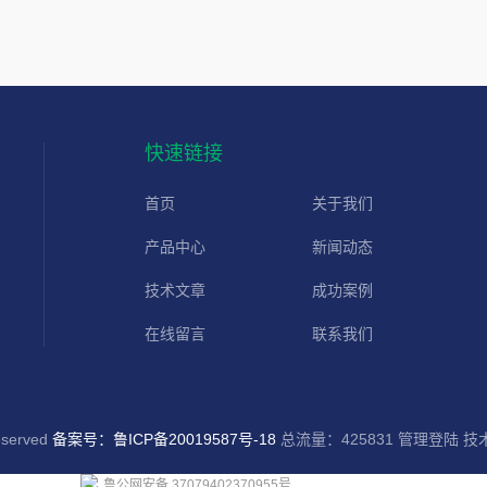
快速链接
首页
关于我们
产品中心
新闻动态
技术文章
成功案例
在线留言
联系我们
served
备案号：鲁ICP备20019587号-18
总流量：425831
管理登陆
技
鲁公网安备 37079402370955号