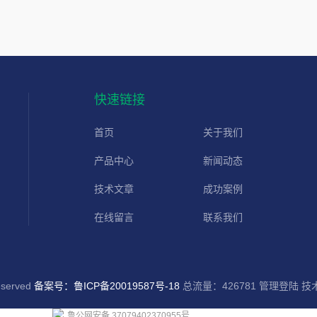
快速链接
首页
关于我们
产品中心
新闻动态
技术文章
成功案例
在线留言
联系我们
served
备案号：鲁ICP备20019587号-18
总流量：426781
管理登陆
技
鲁公网安备 37079402370955号