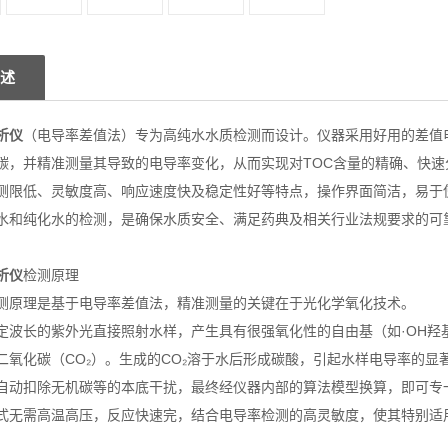
述
析仪
（电导率差值法）专为高纯水水质检测而设计。仪器采用好用的差值
碳，并精准测量其导致的电导率变化，从而实现对TOC含量的精确、快速
测限低、灵敏度高、响应速度快及稳定性好等特点，操作界面简洁，易于
水和纯化水的检测，是确保水质安全、满足药典及相关行业法规要求的可
析仪
检测原理
测原理是基于电导率差值法，精准测量的关键在于光化学氧化技术。
定波长的紫外光直接照射水样，产生具有很强氧化性的自由基（如·OH羟
二氧化碳（CO₂）。生成的CO₂溶于水后形成碳酸，引起水样电导率的
自动扣除无机碳等的本底干扰，最终经仪器内部的算法模型换算，即可专
式无需高温高压，反应快速完，结合电导率检测的高灵敏度，使其特别适