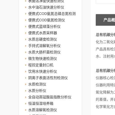
表面洁净度快速检测仪
水中油石油快速分析仪
便携式COD氨氮总磷总氮检测
产品概
仪
便携式COD氨氮检测仪
便携式蓝绿藻分析仪
便携式水质采样器
总有机碳分
水质总硬度检测仪
化为二氧化
手持式溶解氧分析仪
产品具有检
水质大肠杆菌检测仪
水、注射用
微生物快速检测仪
程控定量封口机
总有机碳分
饮用水快速分析仪
阴离子表面活性剂检测仪
仪器核心检
水质检测仪
仪器利用特
水质分析仪
氧化降解为
全自动高锰酸盐指数分析仪
的差值，并
恒温恒湿培养箱
化学氧化方
水质溶解氧检测仪