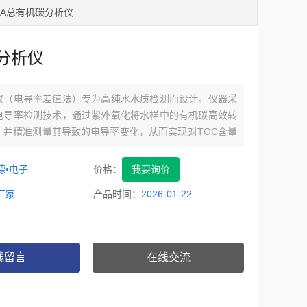
10A总有机碳分析仪
分析仪
仪（电导率差值法）专为高纯水水质检测而设计。仪器采
电导率检测技术，通过紫外氧化将水样中的有机碳高效转
，并精准测量其导致的电导率变化，从而实现对TOC含量
分析。
德•电子
价格：
我要询价
厂家
产品时间：
2026-01-22
线留言
在线交流