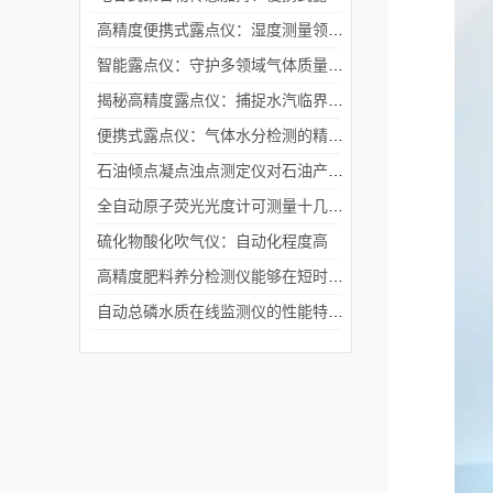
高精度便携式露点仪：湿度测量领域的可靠解决方案
智能露点仪：守护多领域气体质量的 “隐形卫士”
揭秘高精度露点仪：捕捉水汽临界状态，守护多领域安全与精准
便携式露点仪：气体水分检测的精准 “守护者”
石油倾点凝点浊点测定仪对石油产品测试的意义
全自动原子荧光光度计可测量十几种元素「荐」
硫化物酸化吹气仪：自动化程度高
高精度肥料养分检测仪能够在短时间内完成多个样品的检测
自动总磷水质在线监测仪的性能特点都有哪些呢？