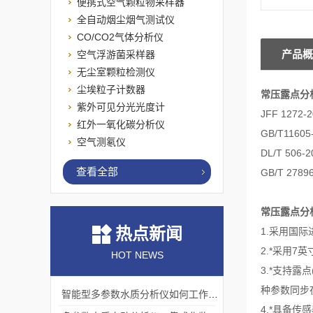
便携式空气颗粒物采样器
全自动烟尘烟气测试仪
CO/CO2气体分析仪
产品概
空气浮游菌采样器
无尘室颗粒检测仪
尘埃粒子计数器
常压露点分
紫外可见分光光度计
JFF 12
红外一氧化碳分析仪
GB/T11
空气测氡仪
DL/T 5
查看全部
GB/T 2
常压露点分
热点新闻
1.采用国
2.*采用
HOT NEWS
3.*支持露
种参数同步
智能型多参数水质分析仪如何工作？测量原理与操作流程解析
4.*具备