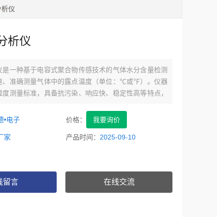
分析仪
分析仪
仪是一种基于电容式聚合物传感技术的气体水分含量检测
速、准确测量气体中的露点温度（单位：℃或℉）。仪器
湿度测量标准，具备抗污染、响应快、稳定性高等特点，
场、实验室及户外环境的即时检测需求。点仪广泛用于空
、磁性材料、电子行业、建材行业及各种混合气体及其它
德•电子
价格：
我要询价
气体（如氮、氧，氩，氢气等）中露点的快速检测分析。
厂家
产品时间：
2025-09-10
线留言
在线交流