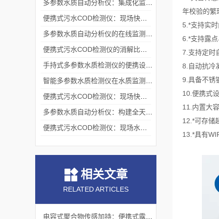
多参数水质自动分析仪：集成化监测的技术架构
年校验的繁
便携式污水COD检测仪：现场快速检测的技术实现与应用
5.*支持
多参数水质自动分析仪的在线监测机制与流路系统架构
6.*支持
便携式污水COD检测仪的消解比色原理与现场应用技术
7.支持定
手持式多参数水质检测仪的便携设计与现场应用实践
8.自动抗
9.具备不
智能多参数水质检测仪在水质监测领域的应用与技术解析
10.便携
便携式污水COD检测仪：现场快速评估水中有机污染程度的工具
11.内置
多参数水质自动分析仪：构建全天候水生态感知网络的基础节点
12.*可存
便携式污水COD检测仪：现场水质监测的得力助手
13.*具有
相关文章
RELATED ARTICLES
电容式聚合物传感加持：便携式露点仪湿度测量术