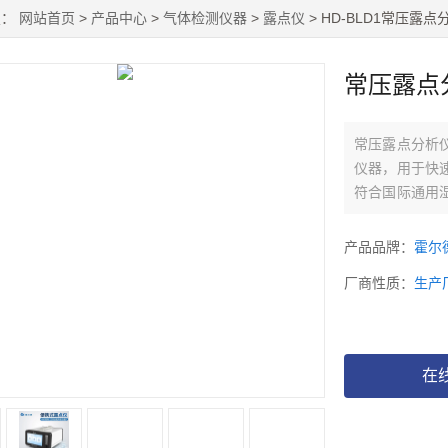
置：
网站首页
>
产品中心
>
气体检测仪器
>
露点仪
> HD-BLD1常压露点
常压露点
常压露点分析
仪器，用于快
符合国际通用
适用于工业现
分、化工流程
产品品牌：
霍尔
行业中的各种
厂商性质：
生产
在