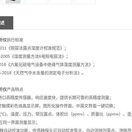
述
析仪
执行标准
72-2011《阻容法露点湿度计校准规范》；
605-2005《湿度测量方法6电阻电容法》；
06-2018《六氟化硫电气设备中绝缘气体湿度测量方法》；
7896-2018《天然气中水含量的测定电子分析法》。
析仪
产品特点
际进口高精度传感器，响应速度快，提供长期可靠的高精度测量；
7英寸触摸彩色液晶显示屏，图形化操作界面，中英文界面一键切换；
点(℃)、温度、压力、常压露点、体积比（ppmv）、质量比（ppmw）、混
在同一界面测量显示；
传感器自动校准功能，传感器探头可自动校准零点，自动消除因零点、漂移