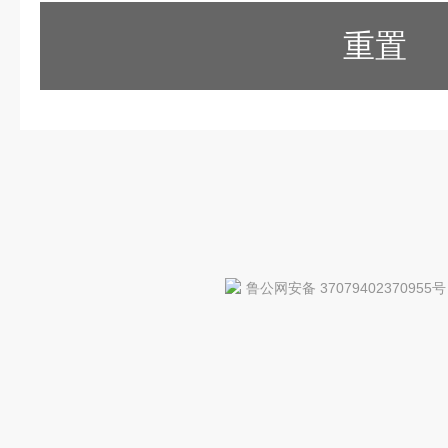
重置
鲁公网安备 37079402370955号